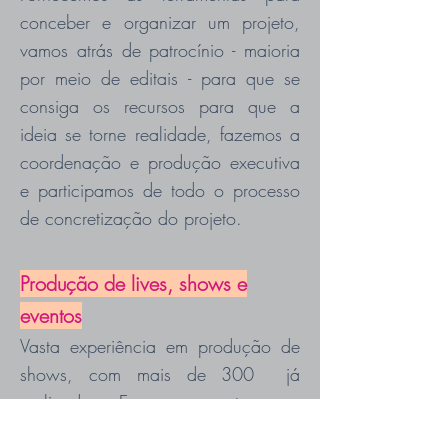
conceber e organizar um projeto,
vamos atrás de patrocínio - maioria
por meio de editais - para que se
consiga os recursos para que a
ideia se torne realidade, fazemos a
coordenação e produção executiva
e participamos de todo o processo
de concretização do projeto.
Produção de lives, shows e
eventos
Vasta experiência em produção de
shows, com mais de 300 já
realizados. E agora, neste novo
contexto, nos adaptamos para