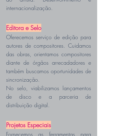
internacionalização.
Editora e Selo
Oferecemos serviço de edição para
autores de compositores. Cuidamos
das obras, orientamos compositores
diante de órgãos arrecadadores e
também buscamos oportunidades de
sincronização.
No selo, viabilizamos lançamentos
de disco e a parceria de
distribuição digital.
Projetos Especiais
Fornecemos as ferramentas para